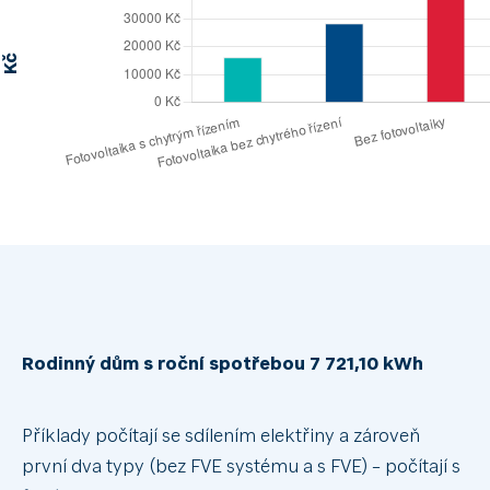
Kč
Rodinný dům s roční spotřebou 7 721,10 kWh
Příklady počítají se sdílením elektřiny a zároveň
první dva typy (bez FVE systému a s FVE) – počítají s