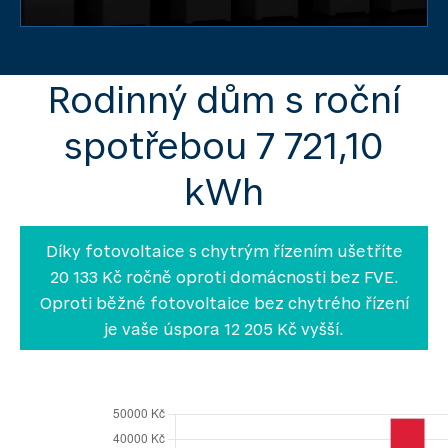
Rodinný dům s roční
spotřebou 7 721,10
kWh
Díky fotovoltaice s chytrým řízením ušetříte
20 133 Kč ročně oproti domácnosti bez FVE.
Oproti běžné fotovoltaice bez chytrého řízení
je vaše úspora 12 205 Kč vyšší.