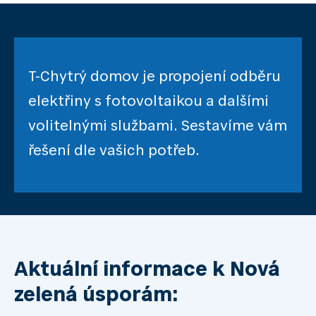
T-Chytrý domov je propojení odběru
elektřiny s fotovoltaikou a dalšími
volitelnými službami. Sestavíme vám
řešení dle vašich potřeb.
Aktuální informace k Nová
zelená úsporám: