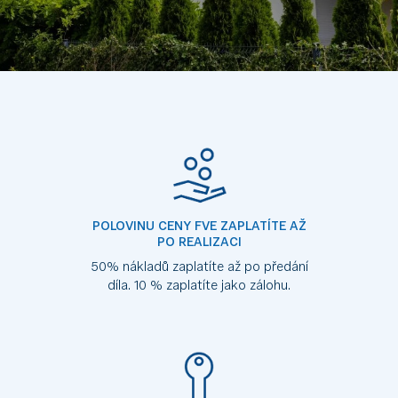
Výhody
tohoto
produktu
POLOVINU CENY FVE ZAPLATÍTE AŽ
PO REALIZACI
50% nákladů zaplatíte až po předání
díla. 10 % zaplatíte jako zálohu.