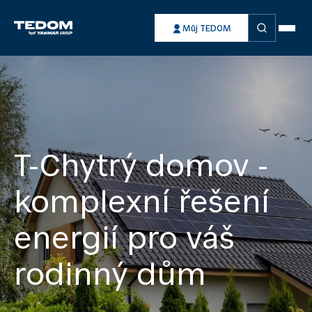
Vyhledávání
Můj TEDOM
T-Chytrý domov -
komplexní řešení
energií pro váš
rodinný dům