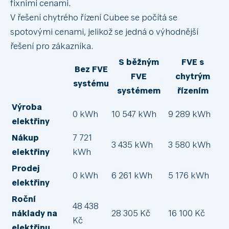
fixními cenami.
V řešení chytrého řízení Cubee se počítá se
spotovými cenami, jelikož se jedná o výhodnější
řešení pro zákazníka.
S běžným
FVE s
Bez FVE
FVE
chytrým
systému
systémem
řízením
Výroba
0 kWh
10 547 kWh
9 289 kWh
elektřiny
Nákup
7 721
3 435 kWh
3 580 kWh
elektřiny
kWh
Prodej
0 kWh
6 261 kWh
5 176 kWh
elektřiny
Roční
48 438
náklady na
28 305 Kč
16 100 Kč
Kč
elektřinu