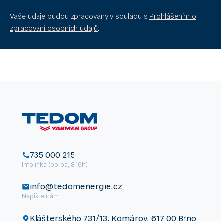
Vaše údaje budou zpracovány v souladu s
Prohlášením o
zpracování osobních údajů
.
735 000 215
Infolinka (po-pá, 8-16h)
info@tedomenergie.cz
Napište nám
Klášterského 731/13, Komárov, 617 00 Brno