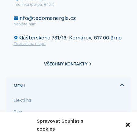
Infolinka (po-pá, 8-16h)
info@tedomenergie.cz
Napište nám
Klášterského 731/13, Komárov, 617 00 Brno
Zobrazit na mapě
VŠECHNY KONTAKTY
MENU
Elektřina
Plyn
Spravovat Souhlas s
Pro firmy
cookies
Velkoodběr