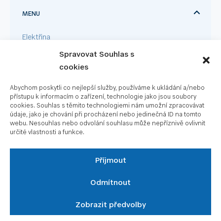
MENU
Elektřina
Spravovat Souhlas s
Plyn
cookies
Pro firmy
Abychom poskytli co nejlepší služby, používáme k ukládání a/nebo
Velkoodběr
přístupu k informacím o zařízení, technologie jako jsou soubory
cookies. Souhlas s těmito technologiemi nám umožní zpracovávat
Fotovoltaika
údaje, jako je chování při procházení nebo jedinečná ID na tomto
webu. Nesouhlas nebo odvolání souhlasu může nepříznivě ovlivnit
určité vlastnosti a funkce.
RYCHLÉ ODKAZY
Příjmout
UŽITEČNÉ ODKAZY
Odmítnout
Zobrazit předvolby