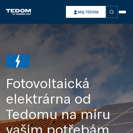
Vyhledávání
Můj TEDOM
Fotovoltaická
elektrárna od
Tedomu na míru
vašim potřebám