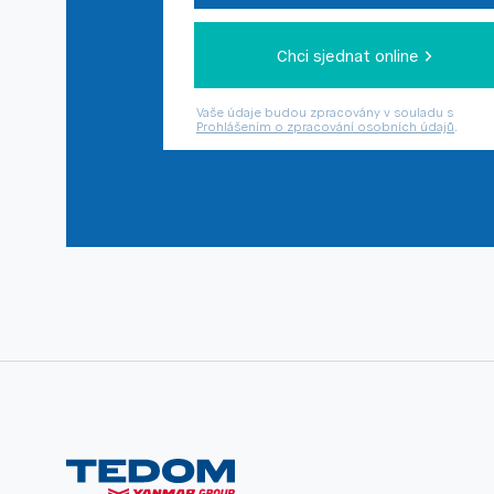
Chci sjednat online
Vaše údaje budou zpracovány v souladu s
Prohlášením o zpracování osobních údajů
.