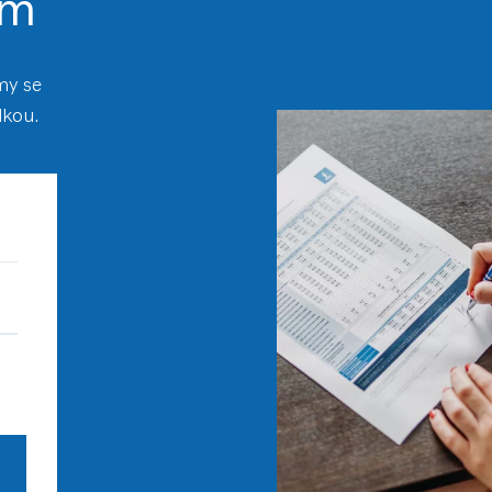
ám
my se
dkou.