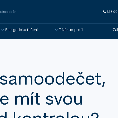
elkoodběr
735 00
Energetická řešení
T-Nákup profi
Zá
t samoodečet,
e mít svou
d kontrolou?