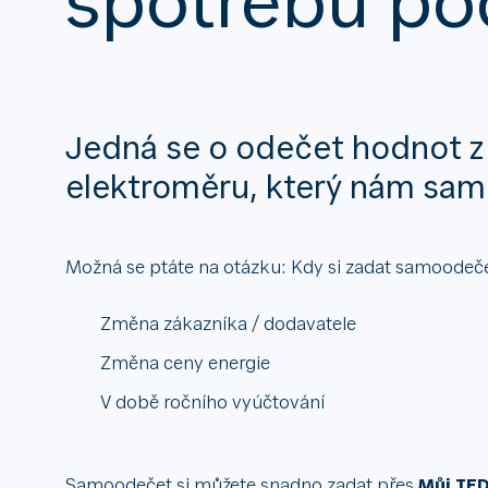
Jedná se o odečet hodnot 
elektroměru, který nám sami
Možná se ptáte na otázku: Kdy si zadat samoodeče
Změna zákazníka / dodavatele
Změna ceny energie
V době ročního vyúčtování
Samoodečet si můžete snadno zadat přes
Můj TE