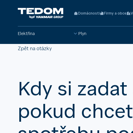
Domácnosti
Firmy a obce
V
Elektřina
Plyn
Zpět na otázky
Kdy si zada
pokud chcet
spotřebu po