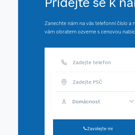
Přidejte se k n
Zanechte nám na vás telefonní číslo a 
vám obratem ozveme s cenovou nabí
Zadejte telefon
Zadejte PSČ
Zavolejte mi