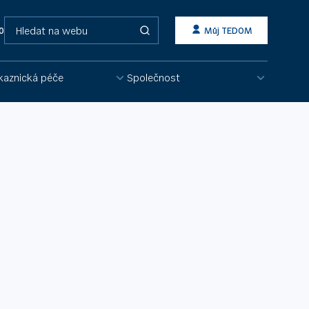
Vyhledávání
0 215
Můj TEDOM
kaznická péče
Společnost