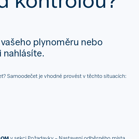
z vašeho plynoměru nebo
 nahlásíte.
t? Samoodečet je vhodné provést v těchto situacích:
DOM
v sekci Požadavky – Nastavení odběrného místa