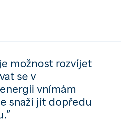
e možnost rozvíjet
vat se v
energii vnímám
se snaží jít dopředu
u.”