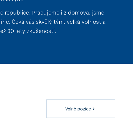
é republice. Pracujeme i z domova, jsme
ine. Čeká vás skvělý tým, velká volnost a
než 30 lety zkušeností.
Volné pozice