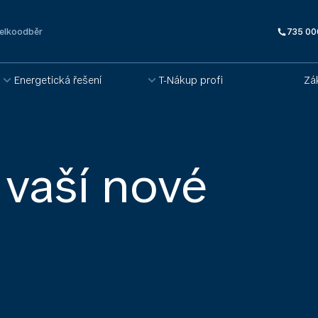
elkoodběr
735 00
Energetická řešení
T-Nákup profi
Zá
 vaší nové