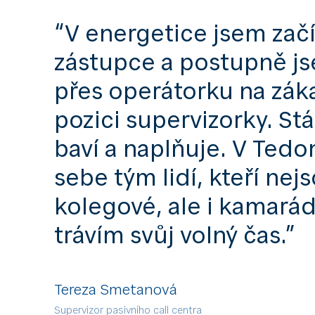
“V energetice jsem zač
zástupce a postupně j
přes operátorku na záka
pozici supervizorky. St
baví a naplňuje. V Te
sebe tým lidí, kteří nej
kolegové, ale i kamarád
trávím svůj volný čas.”
Tereza Smetanová
Supervizor pasivního call centra