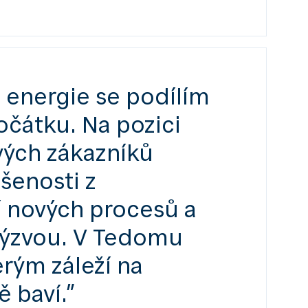
 energie se podílím
očátku. Na pozici
vých zákazníků
ušenosti z
í nových procesů a
výzvou. V Tedomu
erým záleží na
ě baví.”