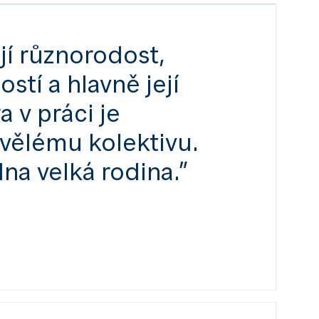
jí různorodost,
stí a hlavně její
 v práci je
kvělému kolektivu.
na velká rodina.”