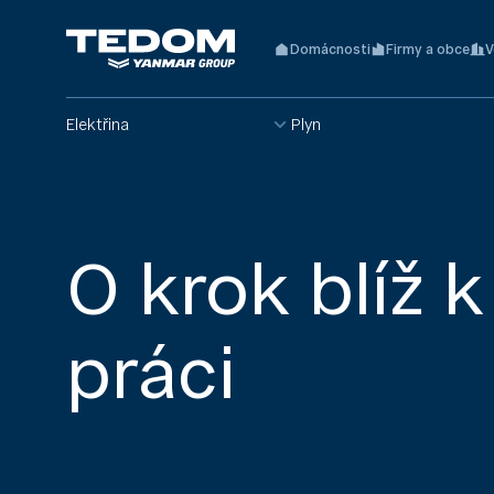
Domácnosti
Firmy a obce
V
Elektřina
Plyn
O krok blíž k
práci