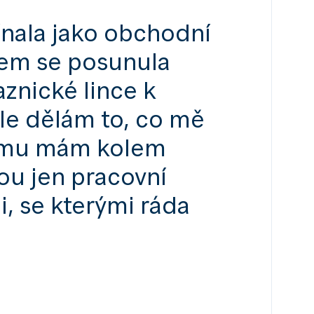
ínala jako obchodní
sem se posunula
znické lince k
ále dělám to, co mě
domu mám kolem
sou jen pracovní
i, se kterými ráda