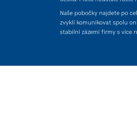
Naše pobočky najdete po cel
zvyklí komunikovat spolu onl
stabilní zázemí firmy s více 