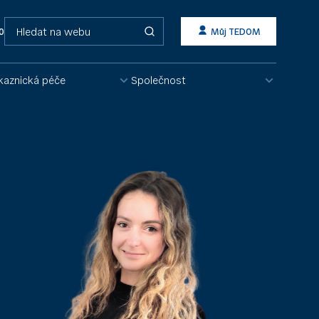
Vyhledávání
0 215
Můj TEDOM
kaznická péče
Společnost