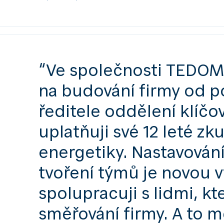
“Ve společnosti TEDOM
na budování firmy od p
ředitele oddělení klíčo
uplatňuji své 12 leté zk
energetiky. Nastavován
tvoření týmů je novou 
spolupracuji s lidmi, kt
směřování firmy. A to m