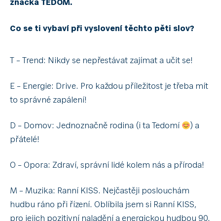
značka
TEDOM
.
Co se ti vybaví při vyslovení těchto pěti slov?
T – Trend: Nikdy se nepřestávat zajímat a učit se!
E – Energie: Drive. Pro každou příležitost je třeba mít
to správné zapálení!
D – Domov: Jednoznačně rodina (i ta Tedomí
) a
přátelé!
O – Opora: Zdraví, správní lidé kolem nás a příroda!
M – Muzika: Ranní KISS. Nejčastěji poslouchám
hudbu ráno při řízení. Oblíbila jsem si Ranní KISS,
pro jejich pozitivní naladění a energickou hudbou 90.