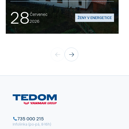
28
Červenec
ŽENY V ENERGETICE
2026
735 000 215
Infolinka (po-pá, 8-16h)